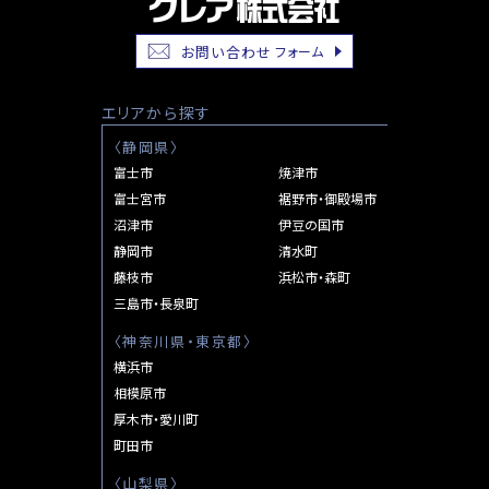
去
稿
の
お問い合わせ
フォーム
ナ
投
稿
ビ
エリアから探す
ゲ
〈
静岡県
〉
富士市
焼津市
ー
富士宮市
裾野市・御殿場市
シ
沼津市
伊豆の国市
静岡市
清水町
ョ
藤枝市
浜松市・森町
ン
三島市・長泉町
〈
神奈川県・東京都
〉
横浜市
相模原市
厚木市・愛川町
町田市
〈
山梨県
〉