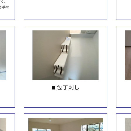
く、
勝手の
包丁刺し