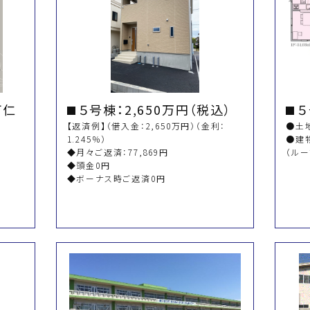
町仁
５号棟：2,650万円（税込）
【返済例】（借入金：2,650万円）（金利：
●土地
1.245％）
●建物
◆月々ご返済：77,869円
（ルー
◆頭金0円
◆ボーナス時ご返済0円