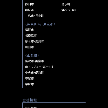
第
静岡市
清水町
ョ
３
藤枝市
浜松市・森町
ン
全
三島市・長泉町
３
〈
神奈川県・東京都
〉
棟
横浜市
Next:
相模原市
Cradle
厚木市・愛川町
Garden
町田市
静
岡
〈
山梨県
〉
市
笛吹市・山梨市
清
南アルプス市・富士川町
水
中央市・昭和町
区
甲斐市
押
甲府市
切
第
会社情報
７
全