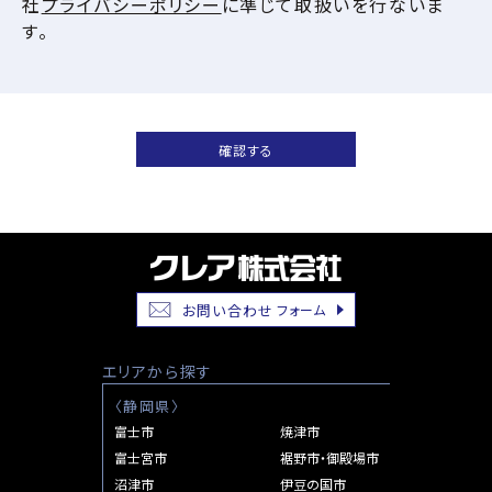
社
プライバシーポリシー
に準じて取扱いを行ないま
す。
投
Previous:
Cradle
稿
Garden
お問い合わせ
フォーム
ナ
静
岡
ビ
エリアから探す
市
ゲ
葵
〈
静岡県
〉
区
富士市
焼津市
ー
岳
富士宮市
裾野市・御殿場市
シ
美
沼津市
伊豆の国市