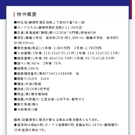
物件概要
■所在地/静岡市葵区羽鳥二丁目605番7の一部
■カーナビ入力/静岡市葵区羽鳥2-11-29付近
■交通/東海道線「静岡」駅バス20分「大門橋」停徒歩5分
■学区/服織小学校 徒歩約20分（約1,600ｍ）・服織中学校 徒歩約5
分（約350ｍ）
■販売価格(税込)/１号棟：2,680万円 ２号棟：2,780万円
■土地面積/１号棟：116.23㎡（35.15坪）２号棟：116.22㎡（35.15坪）
■建物面積/１号棟：98.40㎡（29.76坪）２号棟：92.73㎡（28.05坪）
■建ぺい率/60％ 2号棟：70％
■容積率/200％
■建築確認番号/第R07SHC123866号 他
■間取り/3LDK 3LDK
■構造/木造2階建
■完成/2026年3月予定
■用途/第1種住居地域
■設備/中部電力・公営水道・公共下水・都市ガス
■取引態様/媒介
■今回販売/2棟
備考/記載事項と現況が異なる場合は現況優先となります。
◆返済例は頭金0円、ボーナス加算額0円、変動金利1.245％・静岡銀行・
35年返済の場合です。