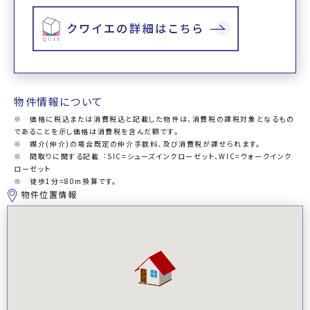
物件情報について
※ 価格に税込または消費税込と記載した物件は、消費税の課税対象となるもの
であることを示し価格は消費税を含んだ額です。
※ 媒介(仲介)の場合既定の仲介手数料、及び消費税が課せられます。
※ 間取りに関する記載︓SIC=シューズインクローゼット、WIC=ウォークインク
ローゼット
※ 徒歩1分=80m換算です。
物件位置情報