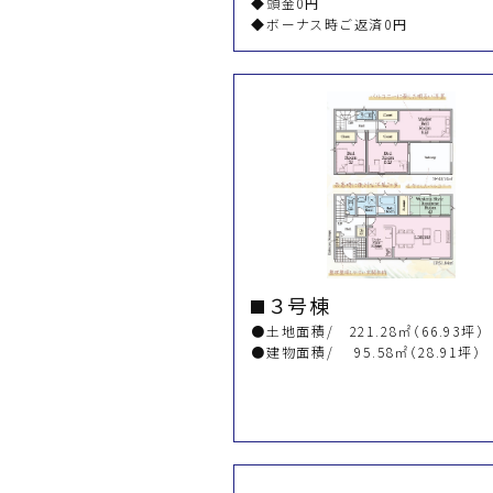
◆頭金0円
◆ボーナス時ご返済0円
３号棟
●土地面積/ 221.28㎡（66.93坪）
●建物面積/ 95.58㎡（28.91坪）