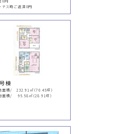
金0円
ーナス時ご返済0円
４号棟
面積/ 232.91㎡（70.45坪）
面積/ 95.58㎡（28.91坪）