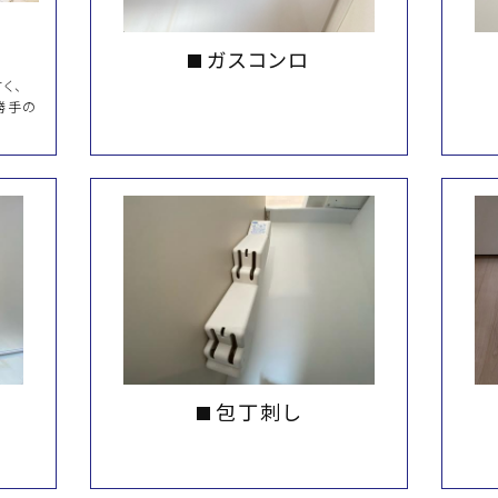
ガスコンロ
く、
勝手の
包丁刺し