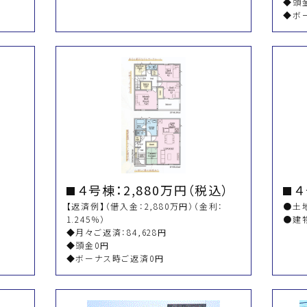
◆頭
◆ボ
４号棟：2,880万円（税込）
【返済例】（借入金：2,880万円）（金利：
●土地
1.245％）
●建物
◆月々ご返済：84,628円
◆頭金0円
◆ボーナス時ご返済0円