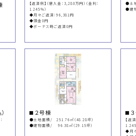
棟
【返済例】（借入金：3,280万円）（金利：
●土地
1.245％）
●建物
◆月々ご返済：96,381円
◆頭金0円
◆ボーナス時ご返済0円
込）
２号棟
３
：
●土地面積/ 251.76㎡（48.28坪）
【返済
●建物面積/ 96.38㎡（29.15坪）
1.2
◆月々