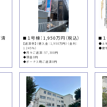
市清
１号棟：1,950万円（税込）
【返済例】（借入金：1,950万円）（金利：
●土地
1.245％）
●建物
◆月々ご返済：57,300円
◆頭金0円
◆ボーナス時ご返済0円