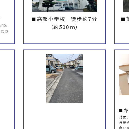
せ
高部小学校 徒歩約7分
ご相談
（約500ｍ）
くださ
キ
対面
食器
良い