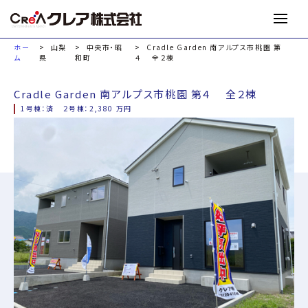
M
ホー
山梨
中央市・昭
Cradle Garden 南アルプス市桃園 第
ム
県
和町
４ 全２棟
Cradle Garden 南アルプス市桃園 第４ 全２棟
1号棟：済 ２号棟：2,380 万円