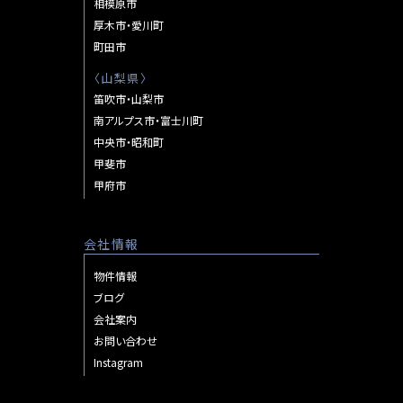
相模原市
Garden
厚木市・愛川町
甲
町田市
府
市
〈
山梨県
〉
富
笛吹市・山梨市
竹
南アルプス市・富士川町
第
中央市・昭和町
５
甲斐市
全
甲府市
３
棟
会社情報
物件情報
ブログ
会社案内
お問い合わせ
Instagram