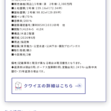
■販売価格(税込)/1号棟：済 ２号棟：2,380万円
■土地面積/２号棟：239.16㎡（72.34坪）
■建物面積/ ２号棟：98.82㎡（29.89坪）
■建ぺい率/70％
■容積率/200％
■建築確認番号/第R08SHC103169号 他
■間取り/4LDK+S 4LDK
■構造/木造２階建
■完成/2026年6月
■用途/指定無
■設備/東京電力・公営水道・公共下水・個別プロパンガス
■取引態様/媒介
■今回販売/2棟
備考/記載事項と現況が異なる場合は現況優先となります。
◆返済例は頭金0円、ボーナス加算額0円、変動金利1.245％・山梨中央
銀行・35年返済の場合です。