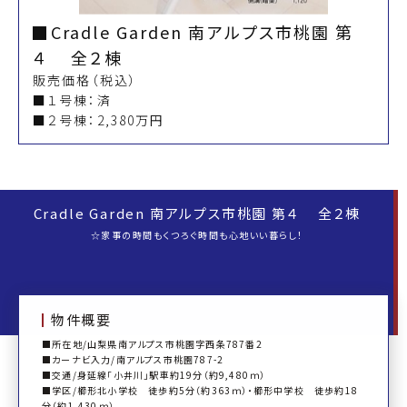
Cradle Garden 南アルプス市桃園 第
４ 全２棟
販売価格（税込）
■１号棟：済
■２号棟：2,380万円
Cradle Garden 南アルプス市桃園 第４ 全２棟
☆家事の時間もくつろぐ時間も心地いい暮らし！
物件概要
■所在地/山梨県南アルプス市桃園字西条787番2
■カーナビ入力/南アルプス市桃園787-2
■交通/身延線「小井川」駅車約19分（約9,480ｍ）
■学区/櫛形北小学校 徒歩約5分（約363ｍ）・櫛形中学校 徒歩約18
分（約1,430ｍ）