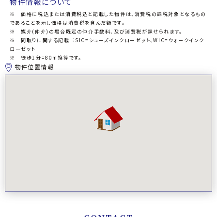
物件情報について
※ 価格に税込または消費税込と記載した物件は、消費税の課税対象となるもの
であることを示し価格は消費税を含んだ額です。
※ 媒介(仲介)の場合既定の仲介手数料、及び消費税が課せられます。
※ 間取りに関する記載︓SIC=シューズインクローゼット、WIC=ウォークインク
ローゼット
※ 徒歩1分=80m換算です。
物件位置情報