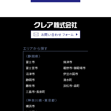
投
Previous:
Cradle
稿
Garden
お問い合わせ
フォーム
ナ
中
央
ビ
エリアから探す
市
ゲ
井
〈
静岡県
〉
之
富士市
焼津市
ー
口
富士宮市
裾野市・御殿場市
シ
第
沼津市
伊豆の国市
１
静岡市
清水町
ョ
全
藤枝市
浜松市・森町
ン
２
三島市・長泉町
棟
〈
神奈川県・東京都
〉
Next:
横浜市
Cradle